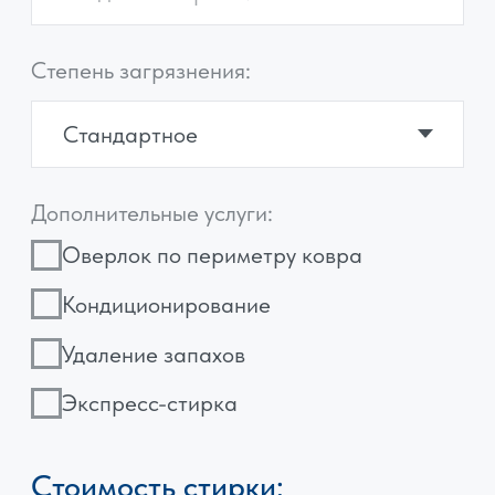
С изделия выбивается пыль и песок
1
на специальном оборудовании
Ковер проходит общую аппаратную
2
стирку и антибактериальную
обработку
Полоскается в центрифуге для
3
отжима, где полностью удаляются
моющие средства
Сушим ковер в специальной
4
сушильной камере при температуре
45°C
Финишная обработка изделия,
5
поднятие ворса, осмотр изделия
технологом
Упаковка в полиэтиленовую пленку,
6
доставка клиенту на дом или в офис