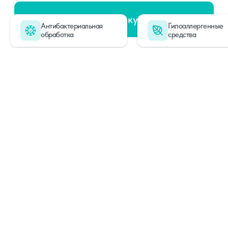
Антибактериальная
Гипоаллергенные
обработка
средства
Чистые ковры
наших клиентов
>30 000
ковров постирали
за 14 лет работы