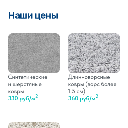
ковра
200 руб/ковер
Экспресс-стирка (24 часа)
2
+100 руб/м
Доставка в одну сторону
(в пределах города, кроме
отдаленных районов,
уточняйте у менеджера)
200 руб
Привези ковер самостоятельно,
получи скидку 15%