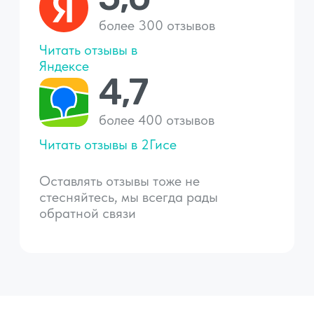
Шелковые
и вискозные ковры
2
360 руб/м
Дополнительные услуги
Оверлок по периметру
ковра
200 руб/пог.м
Удаление запахов
2
70 руб/м
Кондиционирование