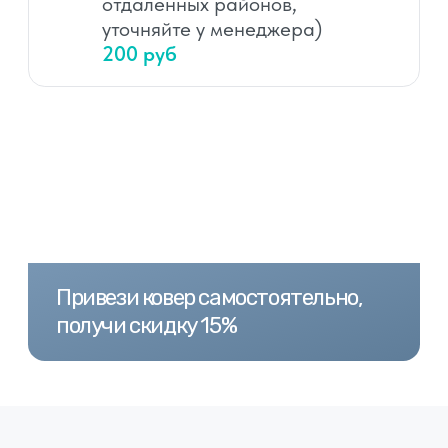
Удаляем все виды
пятен, запахов и
микроорганизмов
Вино, кофе, варенье,
Краски, йод,
соусы
зеленка
Моча, шерсть, кровь,
Фломастеры, тушь,
рвотные массы
губная помада