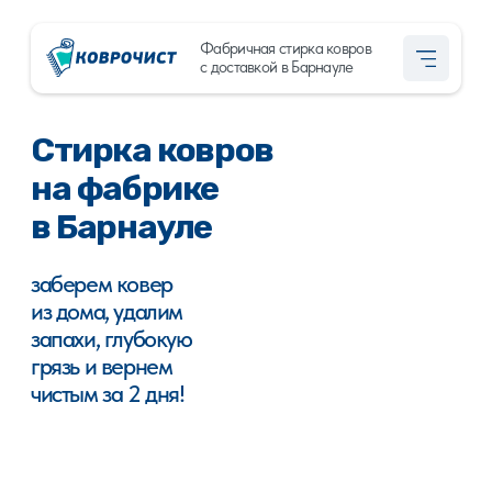
Фабричная стирка ковров
+7 (913) 210-83-18
с доставкой в Барнауле
Стирка ковров
на фабрике
в Барнауле
заберем ковер
из дома, удалим
запахи, глубокую
грязь и вернем
чистым за 2 дня!
Заказать стирку ковра