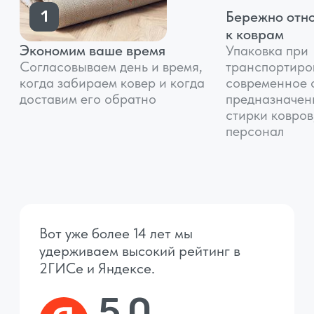
стесняйтесь, мы всегда рады
обратной связи
Наши цены
Синтетические
Длинноворсные
и шерстяные
ковры (ворс более
ковры
1.5 см)
2
2
330 руб/м
360 руб/м